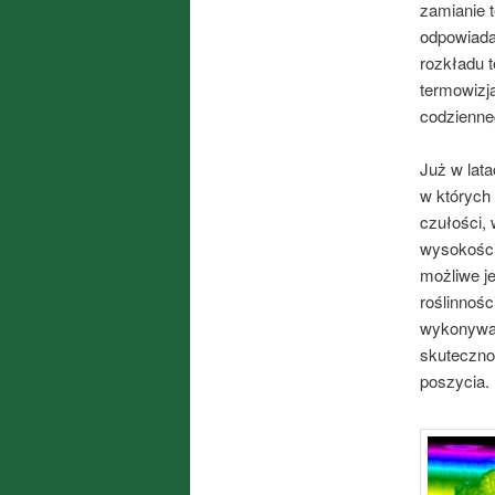
zamianie 
odpowiada
rozkładu t
termowizja
codzienne
Już w lat
w których
czułości, 
wysokości
możliwe je
roślinnośc
wykonywać
skuteczno
poszycia.