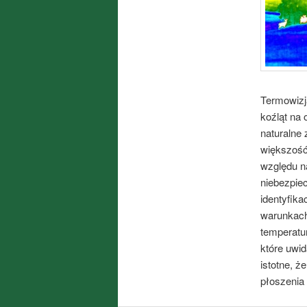
Termowizj
koźląt na
naturalne
większość
względu n
niebezpiec
identyfik
warunkach
temperatur
które uwid
istotne, ż
płoszenia 