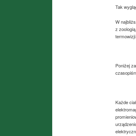
Tak wyglą
W najbliż
z zoologią
termowizji
Poniżej z
czasopiśm
Każde cia
elektroma
promienio
urządzeni
elektrycz