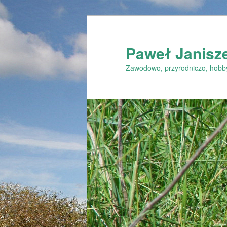
Przeskocz
do
tekstu
Paweł Janisz
Zawodowo, przyrodniczo, hobb