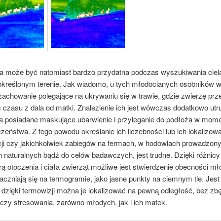
a może być natomiast bardzo przydatna podczas wyszukiwania ciel
 określonym terenie. Jak wiadomo, u tych młodocianych osobników 
 zachowanie polegające na ukrywaniu się w trawie, gdzie zwierzę pr
 czasu z dala od matki. Znalezienie ich jest wówczas dodatkowo utr
a posiadane maskujące ubarwienie i przyleganie do podłoża w mom
zeństwa. Z tego powodu określanie ich liczebności lub ich lokalizow
acji czy jakichkolwiek zabiegów na fermach, w hodowlach prowadzon
 naturalnych bądź do celów badawczych, jest trudne. Dzięki różnic
ą otoczenia i ciała zwierząt możliwe jest stwierdzenie obecności mł
aczniają się na termogramie, jako jasne punkty na ciemnym tle. Jest t
e dzięki termowizji można je lokalizować na pewną odległość, bez z
czy stresowania, zarówno młodych, jak i ich matek.