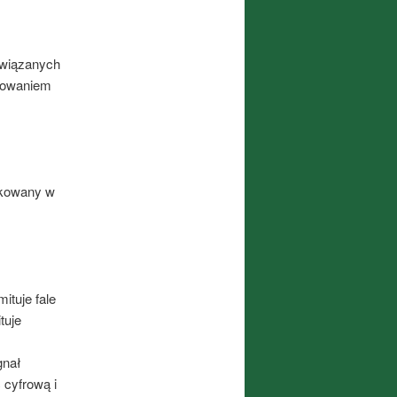
związanych
tosowaniem
ikowany w
mituje fale
tuje
gnał
 cyfrową i