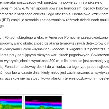
temperatur poszczególnych punktów na powierzchni na piksele o
jącej im barwie. W ten sposób powstaje termogram, będący koloro
emperatur badanego obiektu i jego otoczenia. Dodatkowo, dzięki tem
 (IRT) znajduje szerokie zastosowanie w różnych dziedzinach nauki 
go.
ach 70-tych ubiegłego wieku, w Ameryce Północnej przeprowadzono 
 porównywano skuteczność działania termowizyjnych detektorów o r
w wykrywaniu jeleni wirgińskich
Odocoileus virginianus
z powietrza, 
 oraz przy panujących różnych warunkach pogodowych. Stwierdzon
st wykrycie jeleni z wysokości 300 m, o ile teren nie jest porośnięty 
ią. Ponadto, naukowcy doszli do wniosku, że tego typu prace najlepie
 nocą lub w czasie dnia, kiedy niebo jest zachmurzone, a najwięks
ść uzyskuje się na stosunkowo płaskim terenie pozbawionym gęste