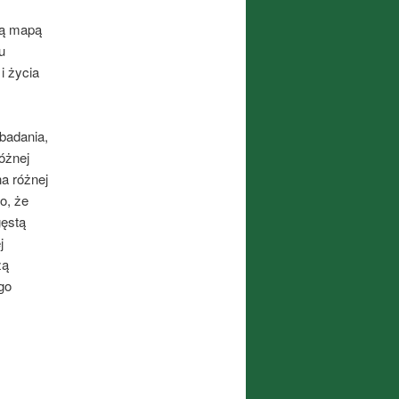
wą mapą
u
i życia
badania,
óżnej
na różnej
o, że
gęstą
j
zą
go