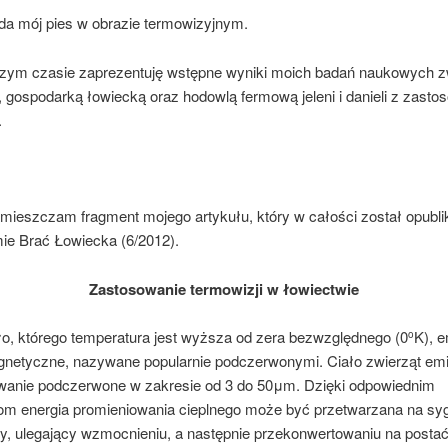
da mój pies w obrazie termowizyjnym.
szym czasie zaprezentuję wstępne wyniki moich badań naukowych 
, gospodarką łowiecką oraz hodowlą fermową jeleni i danieli z zas
.
amieszczam fragment mojego artykułu, który w całości został opubl
ie Brać Łowiecka (6/2012).
Zastosowanie termowizji w łowiectwie
ło, którego temperatura jest wyższa od zera bezwzględnego (0
K), e
o
gnetyczne, nazywane popularnie podczerwonymi. Ciało zwierząt emi
wanie podczerwone w zakresie od 3 do 50μm. Dzięki odpowiednim
om energia promieniowania cieplnego może być przetwarzana na sy
ny, ulegający wzmocnieniu, a następnie przekonwertowaniu na postać