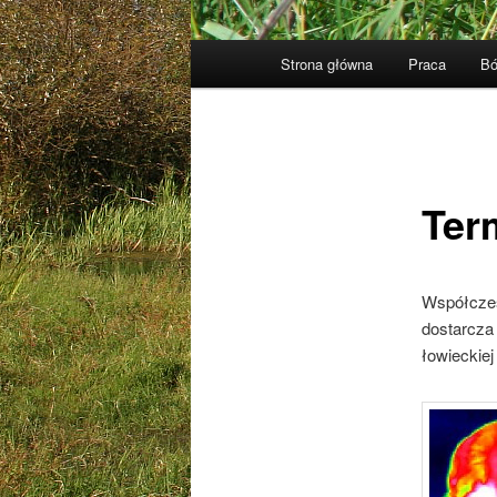
Główne
Strona główna
Praca
Bó
menu
Ter
Współczes
dostarcza
łowieckiej 