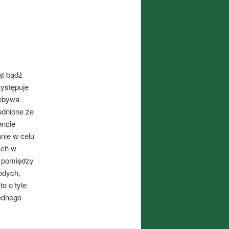
ąt bądź
występuje
zebywa
udnione ze
encie
anie w celu
ych w
y pomiędzy
odych,
o o tyle
będnego