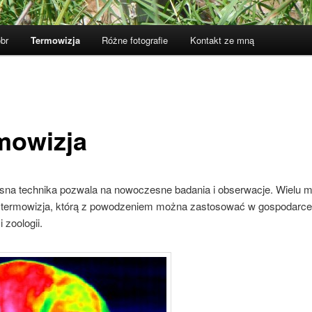
br
Termowizja
Różne fotografie
Kontakt ze mną
mowizja
na technika pozwala na nowoczesne badania i obserwacje. Wielu m
 termowizja, którą z powodzeniem można zastosować w gospodarce
i zoologii.