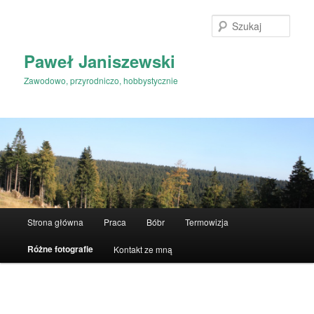
Przeskocz
do
Szuka
tekstu
Paweł Janiszewski
Zawodowo, przyrodniczo, hobbystycznie
Główne
Strona główna
Praca
Bóbr
Termowizja
menu
Różne fotografie
Kontakt ze mną